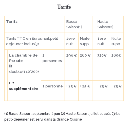
Tarifs
Tarifs
Basse
Haute
Saison(1)
Saison(2)
Tarifs TTC en Euros nuit,petit
1ere
Nuite
1ere
Nuite
dejeuner inclus(3)
nuit
supp.
nuit
supp.
La chambre de
2
295 €
260 €
320€
260€
Parade
personnes
lit
double(140*200)
Lit
1 personne
+ 25 €
+ 25 €
+ 25 €
+ 25 €
supplémentaire
(1) Basse Saison : septembre à juin (2) Haute Saison : juillet et août (3) Le
petit-déjeuner est servi dans la Grande Cuisine