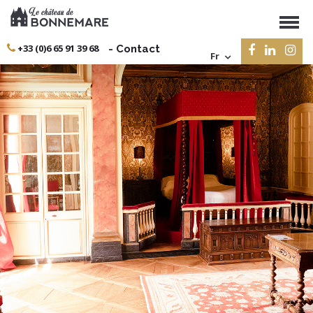
+33 (0)6 65 91 39 68
-
Contact
Fr